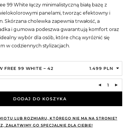
e 99 White łączy minimalistyczną białą bazę z
wielokolorowymi panelami, tworząc efektowny i
. Skórzana cholewka zapewnia trwałość, a
adka i gumowa podeszwa gwarantują komfort oraz
idealny wybór dla osób, które chcą wyróżnić się
m w codziennych stylizacjach.
W FREE 99 WHITE – 42
1.499
PLN
DODAJ DO KOSZYKA
IOTU LUB ROZMIARU, KTÓREGO NIE MA NA STRONIE?
Z, ZAŁATWIMY GO SPECJALNIE DLA CIEBIE!