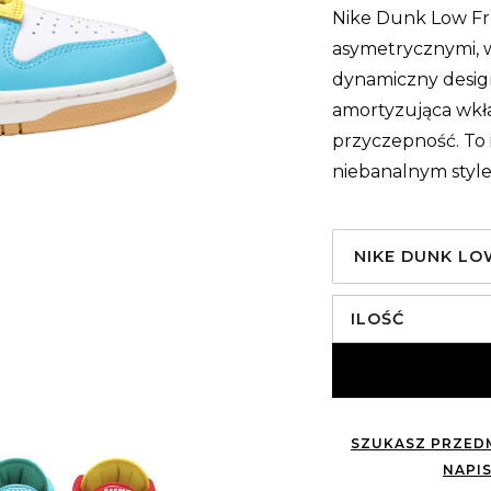
Nike Dunk Low Fre
asymetrycznymi, 
dynamiczny design
amortyzująca wkł
przyczepność. To 
niebanalnym style
NIKE DUNK LO
ILOŚĆ
SZUKASZ PRZEDM
NAPIS