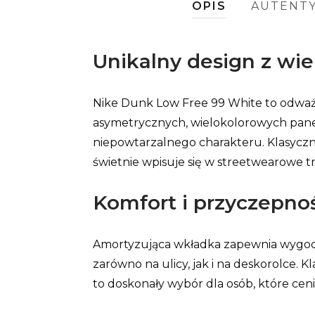
OPIS
AUTENT
Unikalny design z wi
Nike Dunk Low Free 99 White to odważna
asymetrycznych, wielokolorowych panel
niepowtarzalnego charakteru. Klasycz
świetnie wpisuje się w streetwearowe t
Komfort i przyczepno
Amortyzująca wkładka zapewnia wygodę
zarówno na ulicy, jak i na deskorolce.
to doskonały wybór dla osób, które cenią