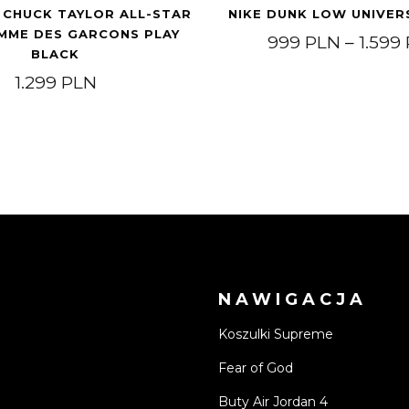
 CHUCK TAYLOR ALL-STAR
NIKE DUNK LOW UNIVER
OMME DES GARCONS PLAY
999
PLN
–
1.599
BLACK
1.299
PLN
NAWIGACJA
Koszulki Supreme
Fear of God
Buty Air Jordan 4