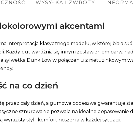
YCZNOŚĆ
WYSYŁKA I ZWROTY
INFORM
elokolorowymi akcentami
 interpretacja klasycznego modelu, w której biała skór
i. Każdy but wyróżnia się innym zestawieniem barw, nad
na sylwetka Dunk Low w połączeniu z nietuzinkowym wz
rendy.
ść na co dzień
 przez cały dzień, a gumowa podeszwa gwarantuje stab
 Klasyczne sznurowanie pozwala na idealne dopasowanie 
 wyrazisty styl i komfort noszenia w każdej sytuacji.