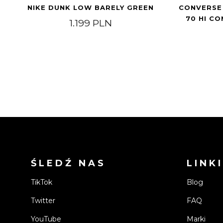
NIKE DUNK LOW BARELY GREEN
CONVERSE
70 HI C
1.199
PLN
ŚLEDŹ NAS
LINKI
TikTok
Blog
Twitter
FAQ
YouTube
Marki