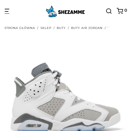
0
STRONA GŁÓWNA
/
SKLEP
/
BUTY
/
BUTY AIR JORDAN
/
BUTY AIR JO