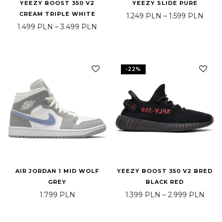
YEEZY BOOST 350 V2
YEEZY SLIDE PURE
CREAM TRIPLE WHITE
Zakre
1.249
PLN
–
1.599
PLN
Zakres cen: od 1.499 PLN do 3.499
1.499
PLN
–
3.499
PLN
-
22
%
AIR JORDAN 1 MID WOLF
YEEZY BOOST 350 V2 BRED
GREY
BLACK RED
Zakr
1.799
PLN
1.399
PLN
–
2.999
PLN