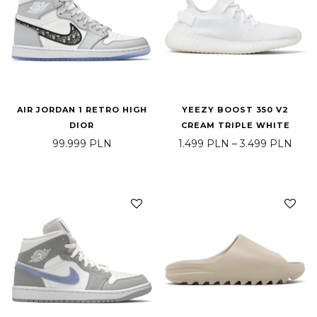
AIR JORDAN 1 RETRO HIGH
YEEZY BOOST 350 V2
DIOR
CREAM TRIPLE WHITE
Zakr
99.999
PLN
1.499
PLN
–
3.499
PLN