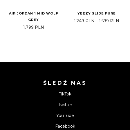
AIR JORDAN 1 MID WOLF
YEEZY SLIDE PURE
GREY
Zakre
1.249
PLN
–
1.599
PLN
1.799
PLN
ŚLEDŹ NAS
TikTok
Twitter
YouTube
Facebook