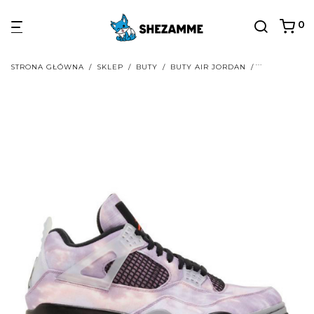
0
STRONA GŁÓWNA
/
SKLEP
/
BUTY
/
BUTY AIR JORDAN
/
BUTY AIR JO