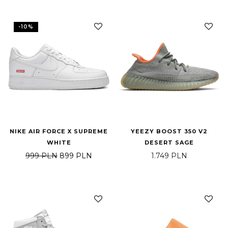
-
10
%
NIKE AIR FORCE X SUPREME
YEEZY BOOST 350 V2
WHITE
DESERT SAGE
Pierwotna cena wynosiła: 999 PLN.
Aktualna cena wynosi: 899 PLN.
999
PLN
899
PLN
1.749
PLN