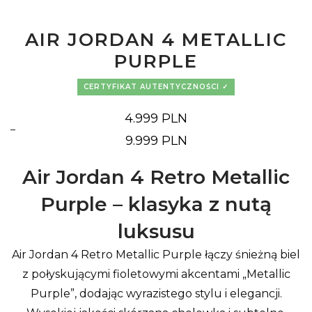
AIR JORDAN 4 METALLIC
PURPLE
CERTYFIKAT AUTENTYCZNOŚCI
4.999
PLN
–
Zakres
9.999
PLN
cen:
od
4.999 PLN
Air Jordan 4 Retro Metallic
do
9.999 PLN
Purple – klasyka z nutą
luksusu
Air Jordan 4 Retro Metallic Purple łączy śnieżną biel
z połyskującymi fioletowymi akcentami „Metallic
Purple”, dodając wyrazistego stylu i elegancji.