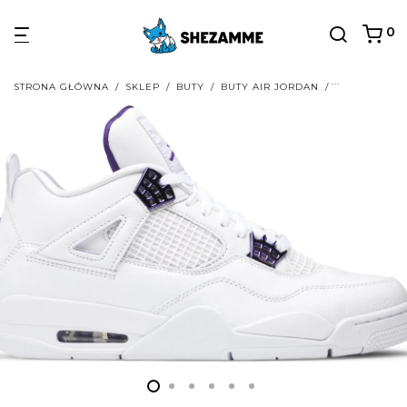
0
STRONA GŁÓWNA
/
SKLEP
/
BUTY
/
BUTY AIR JORDAN
/
BUTY AIR JO