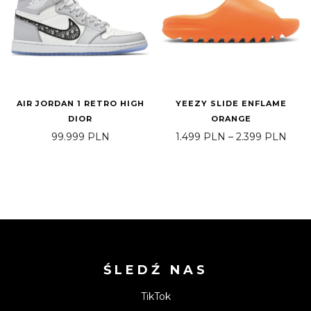
AIR JORDAN 1 RETRO HIGH
YEEZY SLIDE ENFLAME
DIOR
ORANGE
Zakr
99.999
PLN
1.499
PLN
–
2.399
PLN
ŚLEDŹ NAS
TikTok