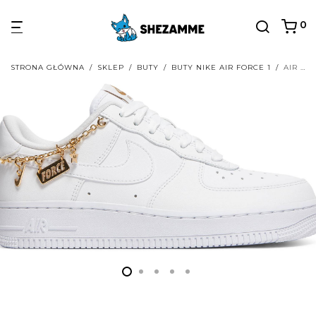
0
STRONA GŁÓWNA
/
SKLEP
/
BUTY
/
BUTY NIKE AIR FORCE 1
/
AIR FORCE 1 ’07 LX LUCKY CHARMS