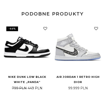
PODOBNE PRODUKTY
-
44
%
NIKE DUNK LOW BLACK
AIR JORDAN 1 RETRO HIGH
WHITE „PANDA”
DIOR
Pierwotna cena wynosiła: 799 PLN.
Aktualna cena wynosi: 449 PLN.
799
PLN
449
PLN
99.999
PLN