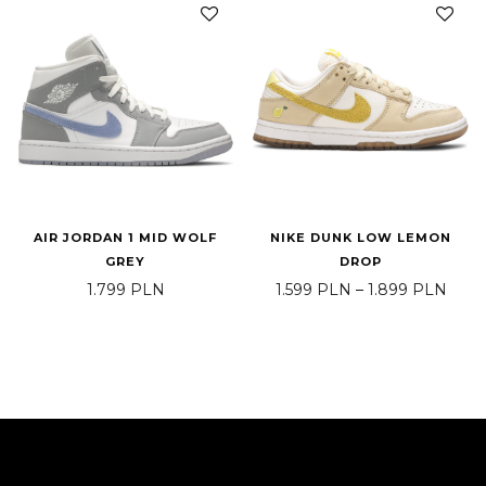
AIR JORDAN 1 MID WOLF
NIKE DUNK LOW LEMON
GREY
DROP
Zakre
1.799
PLN
1.599
PLN
–
1.899
PLN